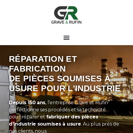
RÉPARATION ET
FABRICATION
DE PIÈCES SOUMISES À
USURE POUR L'INDUSTRIE
Depuis 150 ans
, l’entreprise Grave et Rufin
perfectionne ses procédés et sa technicité
pour réparer et
fabriquer des pièces
d’industrie soumises à usure
. Au plus près de
nos clients, nous